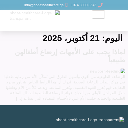
info@nbdathealthcare.qa
8645 3000 974+
اليوم:
21 أكتوبر، 2025
لماذا يجب على الأمهات إرضاع أطفالهن
طبيعياً
الرضاعة الطبيعية من أقوى وأسهل الطرق التي تُمكّن الأم من رعاية طفلها.
في مركز نبدات للرعاية الصحية، نُدرك أن هذا الرابط الخاص يتجاوز مجرد
التغذية، فهو يُعزز القوة النفسية، ويُعزز المناعة، ويدعم كلاً من الأم وطفلها
خلال المراحل الأولى من الحياة. فوائد الرضاعة الطبيعية لطفلك المناعة
الطبيعية والحماية حليب الأم غني بالأجسام المضادة التي تساعد […]